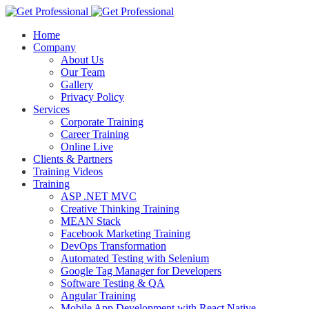
Home
Company
About Us
Our Team
Gallery
Privacy Policy
Services
Corporate Training
Career Training
Online Live
Clients & Partners
Training Videos
Training
ASP .NET MVC
Creative Thinking Training
MEAN Stack
Facebook Marketing Training
DevOps Transformation
Automated Testing with Selenium
Google Tag Manager for Developers
Software Testing & QA
Angular Training
Mobile App Development with React Native