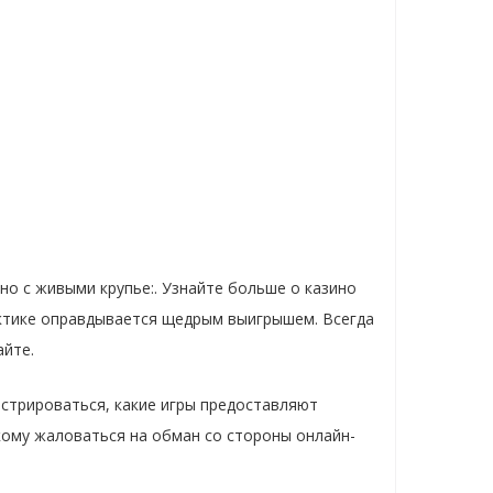
но с живыми крупье:.
Узнайте больше о казино
актике оправдывается щедрым выигрышем. Всегда
айте.
истрироваться, какие игры предоставляют
 кому жаловаться на обман со стороны онлайн-