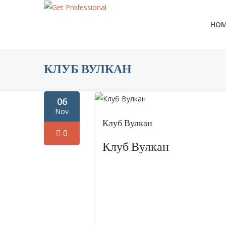
HO
КЛУБ ВУЛКАН
06
Nov
Клуб Вулкан
0
Клуб Вулкан