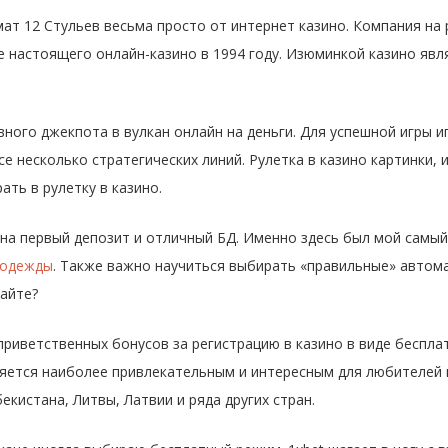
ат 12 Стульев весьма просто от интернет казино. Компания на 
е настоящего онлайн-казино в 1994 году. Изюминкой казино явл
ого джекпота в вулкан онлайн на деньги. Для успешной игры и
се несколько стратегических линий. Рулетка в казино картинки, 
ть в рулетку в казино.
ус на первый депозит и отличный БД. Именно здесь был мой сам
 одежды
. Также важно научиться выбирать «правильные» автом
айте?
приветственных бонусов за регистрацию в казино в виде беспла
ляется наиболее привлекательным и интересным для любителей 
екистана, Литвы, Латвии и ряда других стран.