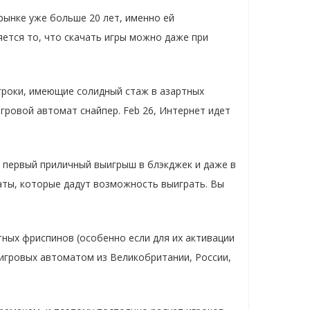
рынке уже больше 20 лет, именно ей
яется то, что скачать игры можно даже при
гроки, имеющие солидный стаж в азартных
игровой автомат снайпер. Feb 26, Интернет идет
ый первый приличный выигрыш в блэкджек и даже в
аты, которые дадут возможность выиграть. Вы
тных фриспинов (особенно если для их активации
игровых автоматом из Великобритании, России,