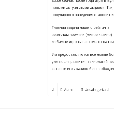
Даже сейчас после года игры в Вул
новыми актуальными акциями. Так,
популярного заведения становится
Главная задача нашего рейтинга —
реальном времени (живое казино) —
любимые игровые автоматы на грив
Им предоставляются все новые бон
уже после развития технологий пе
сетевые игры казино без необходи
Admin
Uncategorized