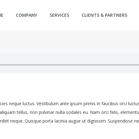
ME
COMPANY
SERVICES
CLIENTS & PARTNERS
ultricies neque luctus. Vestibulum ante ipsum primis in faucibus orci luct
liquam tellus, non pulvinar nulla sodales eu. Nam orci felis, elementum
perdiet neque. Quisque porta lacinia augue ut dignissim. Suspendisse nec 